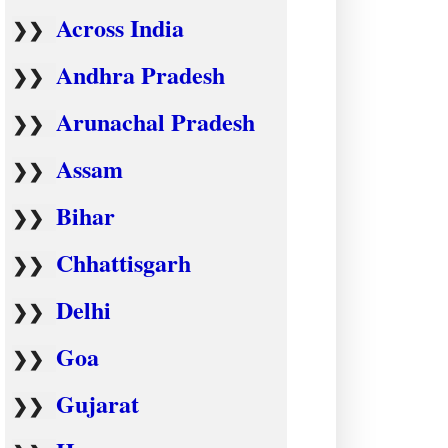
Across India
❯❯
Andhra Pradesh
❯❯
Arunachal Pradesh
❯❯
Assam
❯❯
Bihar
❯❯
Chhattisgarh
❯❯
Delhi
❯❯
Goa
❯❯
Gujarat
❯❯