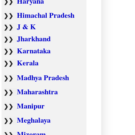
Haryana
❯❯
Himachal Pradesh
❯❯
J & K
❯❯
Jharkhand
❯❯
Karnataka
❯❯
Kerala
❯❯
Madhya Pradesh
❯❯
Maharashtra
❯❯
Manipur
❯❯
Meghalaya
❯❯
Mizoram
❯❯