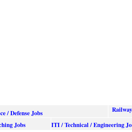
Railwa
ice / Defense Jobs
ching Jobs
ITI / Technical / Engineering J