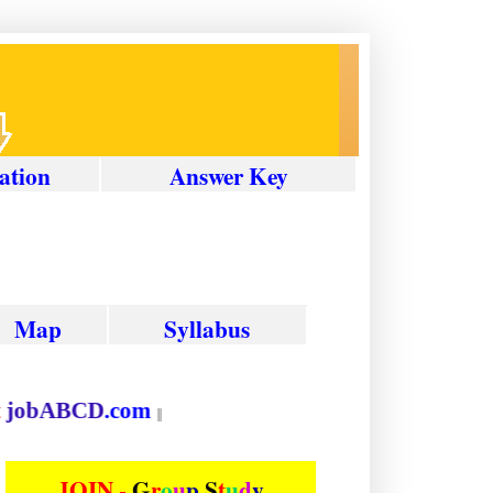
ation
Answer
Key
Map
Syllabus
tion at
job
ABCD
.com
||
JOIN -
G
r
o
u
p
S
t
u
d
y