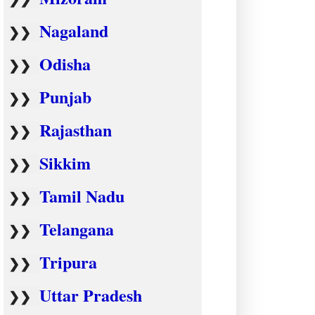
Nagaland
❯❯
Odisha
❯❯
Punjab
❯❯
Rajasthan
❯❯
Sikkim
❯❯
Tamil Nadu
❯❯
Telangana
❯❯
Tripura
❯❯
Uttar Pradesh
❯❯