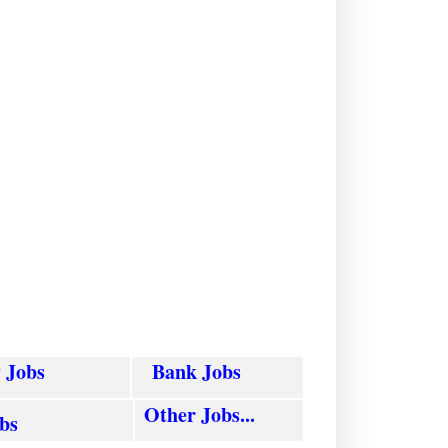
y
Jobs
Bank Jobs
Other Jobs...
obs