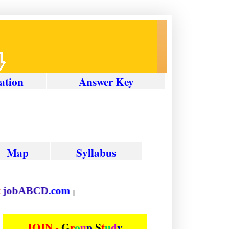
ation
Answer
Key
Map
Syllabus
on at
job
ABCD
.com
||
JOIN -
G
r
o
u
p
S
t
u
d
y