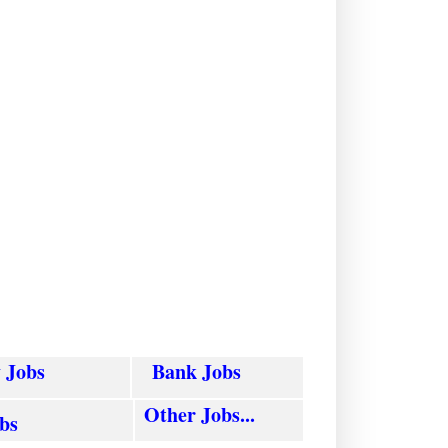
y
Jobs
Bank Jobs
Other Jobs...
obs