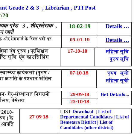
ant Grade 2 & 3 , Librarian , PTI Post
2/20
सहायक ग्रेड - 3 , शीघ्रलेखक ,
18-02-19
Details …
दन जारी
क और गेमगार्ड के रिक्त पदों पर
05-01-19
Details …
 महिला एंव पुरुष ) प्रशिक्षण
17-10-18
महिला सूचि
मेरिट सूचि एंव काउसिलिंग
पुरुष सूचि
्थ्य कार्यकर्त्ता (पुरुष /
0
-10-18
7
पुरुष सूची
ावा आपति के पश्चात अंतिम
महिला सूची
ापन- गैर-संस्थागत निगरानी
-09-18
Get Details…
29
,
्यालय
बेमेतरा
-
0-18
25
1
LIST
Download
|
List of
र 2018-
2
-09-18
7
Departmental Candidates
|
List of
रुष ) के
Bemetara District
|
List of
वा आपति
Candidates (other district)