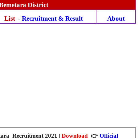
Bemetara
District
List
-
Recruitment & Result
About
tara
Recruitment 2021 |
Download
👉
Official