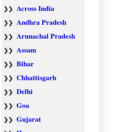
Across India
❯❯
Andhra Pradesh
❯❯
Arunachal Pradesh
❯❯
Assam
❯❯
Bihar
❯❯
Chhattisgarh
❯❯
Delhi
❯❯
Goa
❯❯
Gujarat
❯❯