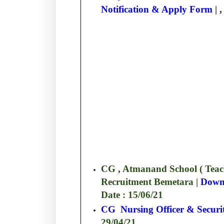
Notification & Apply Form
| 
CG , Atmanand School ( Teach
Recruitment Bemetara |
Downl
Date : 15/06/21
CG Nursing Officer & Securi
29/04/21