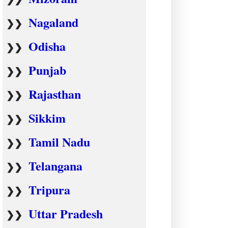
Nagaland
❯❯
Odisha
❯❯
Punjab
❯❯
Rajasthan
❯❯
Sikkim
❯❯
Tamil Nadu
❯❯
Telangana
❯❯
Tripura
❯❯
Uttar Pradesh
❯❯