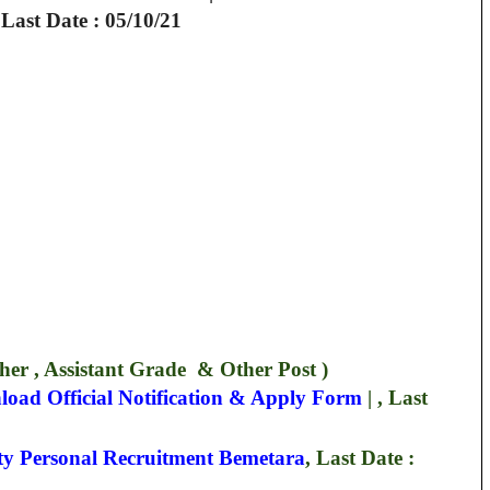
, Last Date : 05/10/21
er , Assistant Grade & Other Post )
oad Official Notification & Apply Form
| , Last
ty Personal Recruitment Bemetara
, Last Date :