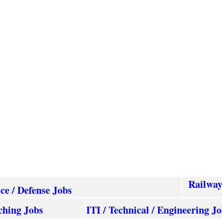
Railwa
ice / Defense Jobs
ching Jobs
ITI / Technical / Engineering J