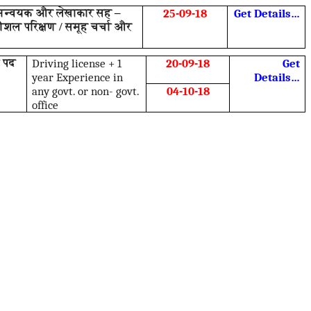
य समन्वयक और लेखाकार सह –
2
-09-18
Get Details…
5
शल परिक्षण / समूह चर्चा और
ा पद
Driving license + 1
20-09-18
Get
year Experience in
Details…
any govt. or non- govt.
04-10-18
office
W
A