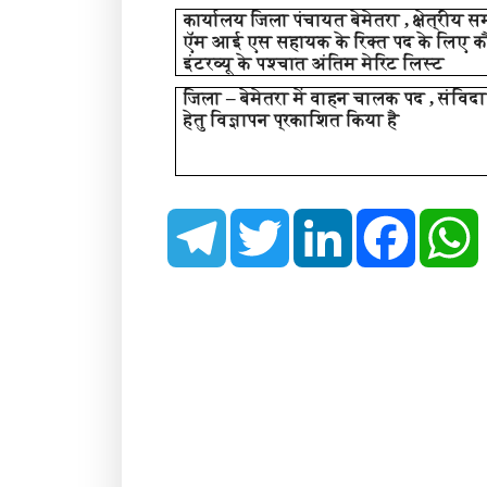
कार्यालय जिला पंचायत बेमेतरा , क्षेत्री
ऍम आई एस सहायक के रिक्त पद के लिए कौ
इंटरव्यू के पश्चात अंतिम मेरिट लिस्ट
जिला – बेमेतरा में वाहन चालक पद , संविद
हेतु विज्ञापन प्रकाशित किया है
T
T
L
F
e
w
i
a
h
l
i
n
c
a
e
t
k
e
t
g
t
e
b
s
r
e
d
o
a
r
I
o
p
m
n
k
p