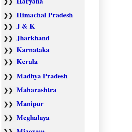
Haryana
❯❯
Himachal Pradesh
❯❯
J & K
❯❯
Jharkhand
❯❯
Karnataka
❯❯
Kerala
❯❯
Madhya Pradesh
❯❯
Maharashtra
❯❯
Manipur
❯❯
Meghalaya
❯❯
Mizoram
❯❯