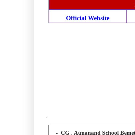
Official Website
.
CG , Atmanand School
Beme