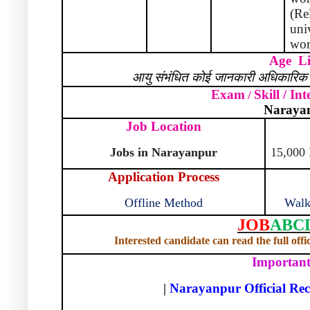
(Re
univ
wor
Age
L
आयु संभंधित कोई जानकारी अधिकारिक विज
Exam
Skill / In
/
Naraya
Job Location
Jobs in Narayanpur
15,000 
Application Process
Offline Method
Walk
JOB
ABC
Interested candidate can read the full offi
Important
|
Narayanpur Official Rec