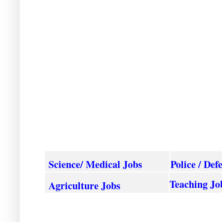
Science/ Medical Jobs
Police / Def
Teaching Jo
Agriculture
Jobs