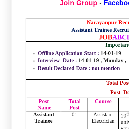
Join Group
-
Facebo
Narayanpur Recr
Assistant Trainee Recru
JOB
ABC
Importan
Offline Application Start :
14-01-19
Interview Date :
14-01-19 , Monday ,
Result Declared Date : not mention
Total Pos
Post
De
Post
Total
Course
Name
Post
Assistant
01
Assistant
t
10
Trainee
Electrician
univ
wor