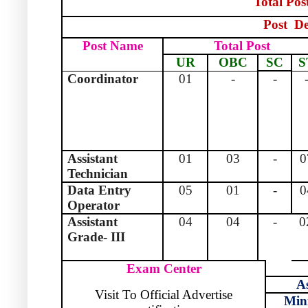
Total Pos
Post
De
Post Name
Total Post
UR
OBC
SC
S
Coordinator
01
-
-
Assistant
01
03
-
0
Technician
Data Entry
05
01
-
0
Operator
Assistant
04
04
-
0
Grade- III
Exam Center
A
Visit To Official Advertise
Mi