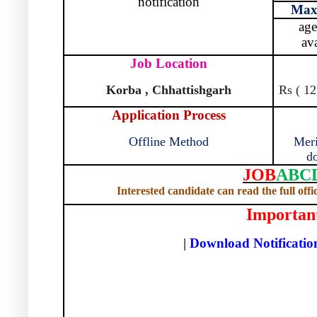
notification
Max
age
ava
Job Location
Korba , Chhattishgarh
Rs ( 12
Application Process
Offline Method
Meri
do
JOB
ABC
Interested candidate can read the full offi
Importan
|
Download Notificati