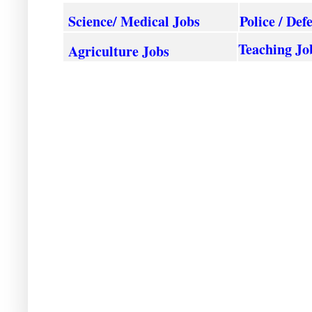
Science/ Medical Jobs
Police / Def
Teaching Jo
Agriculture
Jobs